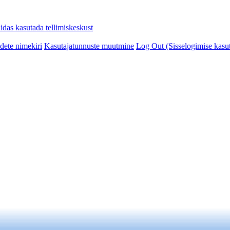
idas kasutada tellimiskeskust
ete nimekiri
Kasutajatunnuste muutmine
Log Out (Sisselogimise kasut