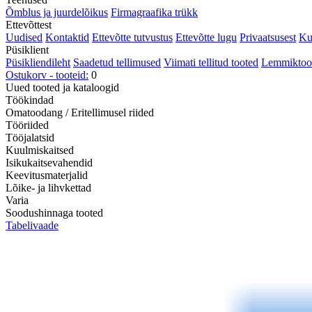
Õmblus ja juurdelõikus
Firmagraafika trükk
Ettevõttest
Uudised
Kontaktid
Ettevõtte tutvustus
Ettevõtte lugu
Privaatsusest
Ku
Püsiklient
Püsikliendileht
Saadetud tellimused
Viimati tellitud tooted
Lemmiktood
Ostukorv - tooteid:
0
Uued tooted ja kataloogid
Töökindad
Omatoodang / Eritellimusel riided
Tööriided
Tööjalatsid
Kuulmiskaitsed
Isikukaitsevahendid
Keevitusmaterjalid
Lõike- ja lihvkettad
Varia
Soodushinnaga tooted
Tabelivaade