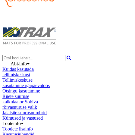
Abi-info
Kuidas kasutada
tellimiskeskust
Tellimiskeskuse
kasutamine igapäevatöös
Otsingu kasutamine
Riiete suuruse
kalkulaator
Sobiva
rõivasuuruse valik
Jalatsite suurusnumbrid
Kümused ja vastused
Tooteinfo
Toodete lisainfo
Kasutusjuhendid