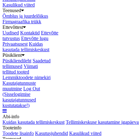
Kasulikud viited
Teenused
Õmblus ja juurdelõikus
Firmagraafika trükk
Ettevõttest
Uudised
Kontaktid
Ettevõtte
tutvustus
Ettevõtte lugu
Privaatsusest
Kuidas
kasutada tellimiskeskust
Püsiklient
Püsikliendileht
Saadetud
tellimused
Viimati
tellitud tooted
Lemmiktoodete nimekiri
Kasutajatunnuste
muutmine
Log Out
(Sisselogimise
kasutajatunnused
kustutatakse!)
Abi-info
Kuidas kasutada tellimiskeskust
Tellimiskeskuse kasutamine igapäeva
Tooteinfo
Toodete lisainfo
Kasutusjuhendid
Kasulikud viited
Teenused