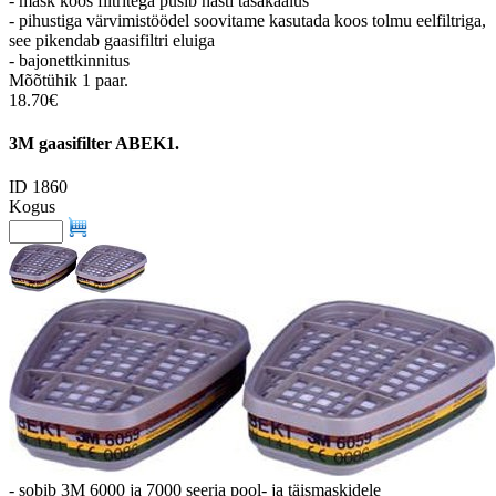
- mask koos filtritega püsib hästi tasakaalus
- pihustiga värvimistöödel soovitame kasutada koos tolmu eelfiltriga,
see pikendab gaasifiltri eluiga
- bajonettkinnitus
Mõõtühik 1 paar.
18.70€
3M gaasifilter ABEK1.
ID 1860
Kogus
- sobib 3M 6000 ja 7000 seeria pool- ja täismaskidele