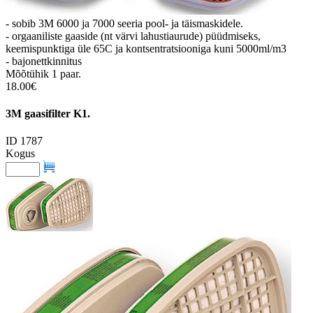
- sobib 3M 6000 ja 7000 seeria pool- ja täismaskidele.
- orgaaniliste gaaside (nt värvi lahustiaurude) püüdmiseks,
keemispunktiga üle 65C ja kontsentratsiooniga kuni 5000ml/m3
- bajonettkinnitus
Mõõtühik 1 paar.
18.00€
3M gaasifilter K1.
ID 1787
Kogus