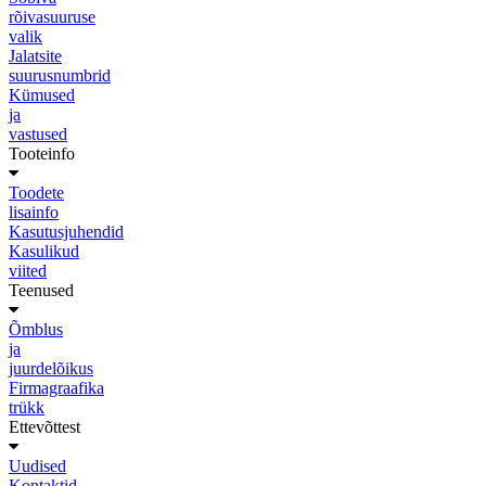
rõivasuuruse
valik
Jalatsite
suurusnumbrid
Kümused
ja
vastused
Tooteinfo
Toodete
lisainfo
Kasutusjuhendid
Kasulikud
viited
Teenused
Õmblus
ja
juurdelõikus
Firmagraafika
trükk
Ettevõttest
Uudised
Kontaktid