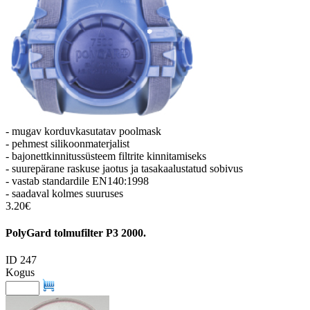
- mugav korduvkasutatav poolmask
- pehmest silikoonmaterjalist
- bajonettkinnitussüsteem filtrite kinnitamiseks
- suurepärane raskuse jaotus ja tasakaalustatud sobivus
- vastab standardile EN140:1998
- saadaval kolmes suuruses
3.20€
PolyGard tolmufilter P3 2000.
ID 247
Kogus