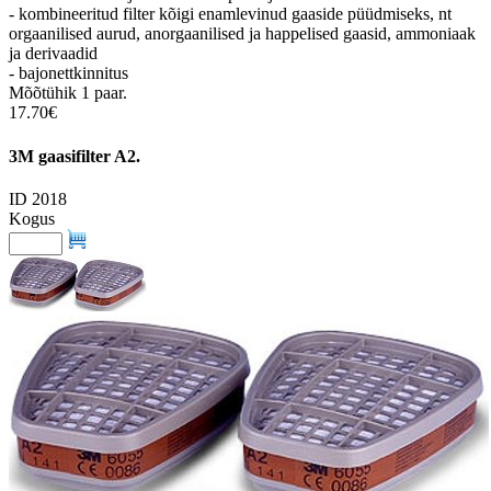
- kombineeritud filter kõigi enamlevinud gaaside püüdmiseks, nt
orgaanilised aurud, anorgaanilised ja happelised gaasid, ammoniaak
ja derivaadid
- bajonettkinnitus
Mõõtühik 1 paar.
17.70€
3M gaasifilter A2.
ID 2018
Kogus