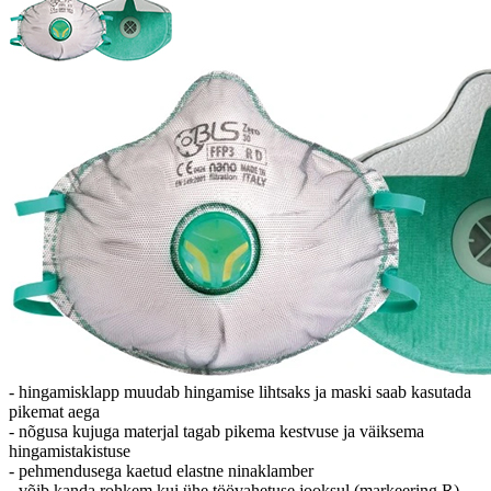
- hingamisklapp muudab hingamise lihtsaks ja maski saab kasutada
pikemat aega
- nõgusa kujuga materjal tagab pikema kestvuse ja väiksema
hingamistakistuse
- pehmendusega kaetud elastne ninaklamber
- võib kanda rohkem kui ühe töövahetuse jooksul (markeering R)