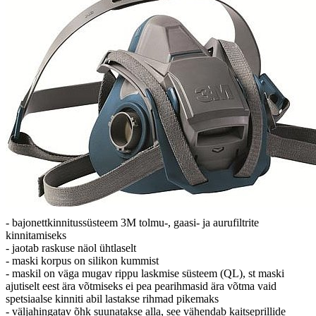
- bajonettkinnitussüsteem 3M tolmu-, gaasi- ja aurufiltrite
kinnitamiseks
- jaotab raskuse näol ühtlaselt
- maski korpus on silikon kummist
- maskil on väga mugav rippu laskmise süsteem (QL), st maski
ajutiselt eest ära võtmiseks ei pea pearihmasid ära võtma vaid
spetsiaalse kinniti abil lastakse rihmad pikemaks
- väljahingatav õhk suunatakse alla, see vähendab kaitseprillide