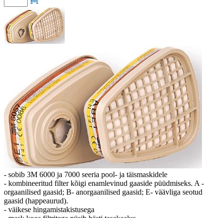
- sobib 3M 6000 ja 7000 seeria pool- ja täismaskidele
- kombineeritud filter kõigi enamlevinud gaaside püüdmiseks. A -
orgaanilised gaasid; B- anorgaanilised gaasid; E- väävliga seotud
gaasid (happeaurud).
- väikese hingamistakistusega