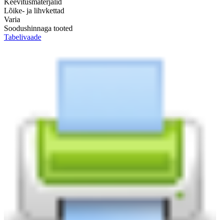
Keevitusmaterjalid
Lõike- ja lihvkettad
Varia
Soodushinnaga tooted
Tabelivaade