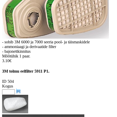
- sobib 3M 6000 ja 7000 seeria pool- ja täismaskidele
- ammoniaagi ja derivaatide filter
- bajonettkinnitus
Mõõtühik 1 paar.
3.10€
3M tolmu eelfilter 5911 P1.
ID 504
Kogus