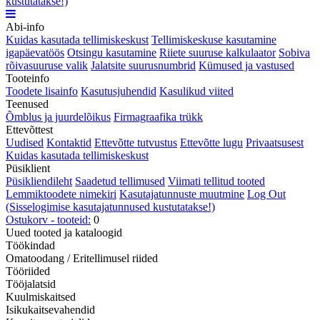
kustutatakse!)
Abi-info
Kuidas kasutada tellimiskeskust
Tellimiskeskuse kasutamine
igapäevatöös
Otsingu kasutamine
Riiete suuruse kalkulaator
Sobiva
rõivasuuruse valik
Jalatsite suurusnumbrid
Kümused ja vastused
Tooteinfo
Toodete lisainfo
Kasutusjuhendid
Kasulikud viited
Teenused
Õmblus ja juurdelõikus
Firmagraafika trükk
Ettevõttest
Uudised
Kontaktid
Ettevõtte tutvustus
Ettevõtte lugu
Privaatsusest
Kuidas kasutada tellimiskeskust
Püsiklient
Püsikliendileht
Saadetud tellimused
Viimati tellitud tooted
Lemmiktoodete nimekiri
Kasutajatunnuste muutmine
Log Out
(Sisselogimise kasutajatunnused kustutatakse!)
Ostukorv - tooteid:
0
Uued tooted ja kataloogid
Töökindad
Omatoodang / Eritellimusel riided
Tööriided
Tööjalatsid
Kuulmiskaitsed
Isikukaitsevahendid