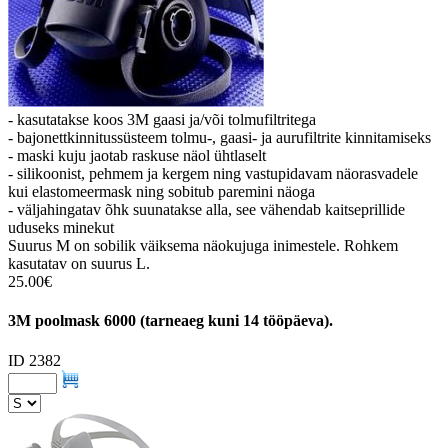
- kasutatakse koos 3M gaasi ja/või tolmufiltritega
- bajonettkinnitussüsteem tolmu-, gaasi- ja aurufiltrite kinnitamiseks
- maski kuju jaotab raskuse näol ühtlaselt
- silikoonist, pehmem ja kergem ning vastupidavam näorasvadele
kui elastomeermask ning sobitub paremini näoga
- väljahingatav õhk suunatakse alla, see vähendab kaitseprillide
uduseks minekut
Suurus M on sobilik väiksema näokujuga inimestele. Rohkem
kasutatav on suurus L.
25.00€
3M poolmask 6000 (tarneaeg kuni 14 tööpäeva).
ID 2382