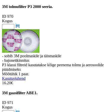
3M tolmufilter P3 2000 seeria.
ID 970
Kogus
- sobib 3M poolmaskile ja täismaskile
- bajonettkinnitus
P3 klassi filtreid kasutatakse kõige peenema tolmu ja aerosoolide
püüdmiseks
Mõõtühik 1 paar.
Kasutusjuhend
16.20€
3M gaasifilter ABE1.
ID 971
Kogus