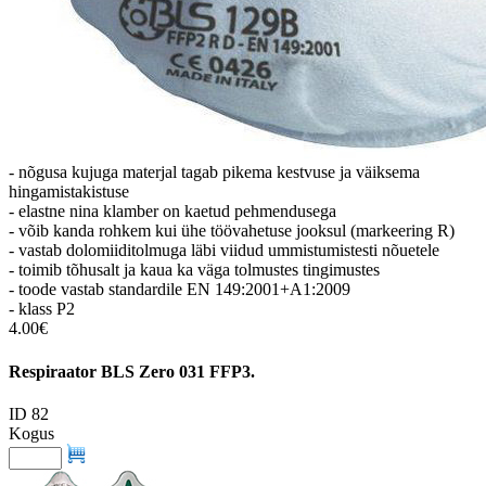
- nõgusa kujuga materjal tagab pikema kestvuse ja väiksema
hingamistakistuse
- elastne nina klamber on kaetud pehmendusega
- võib kanda rohkem kui ühe töövahetuse jooksul (markeering R)
- vastab dolomiiditolmuga läbi viidud ummistumistesti nõuetele
- toimib tõhusalt ja kaua ka väga tolmustes tingimustes
- toode vastab standardile EN 149:2001+A1:2009
- klass P2
4.00€
Respiraator BLS Zero 031 FFP3.
ID 82
Kogus