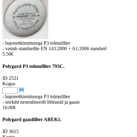
- bajonettkinnitusega P3 tolmufilter
- vastab standardile EN 143:2000 + A1:2006 standard
5.50€
Polygard P3 tolmufilter 793C.
ID 2521
Kogus
- bajonettkinnitusega P3 tolmufilter
- söekiht neutraliseerib lõhnasid ja gaase
10.00€
Polygard gaasifilter ABEK1.
ID 3615
Kogus