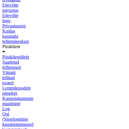
Ettevõtte
tutvustus
Ettevõtte
lugu
Privaatsusest
Kuidas
kasutada
tellimiskeskust
Püsiklient
Püsikliendileht
Saadetud
tellimused
Viimati
tellitud
tooted
Lemmiktoodete
nimekiri
Kasutajatunnuste
muutmine
Log
Out
(Sisselogimise
kasutajatunnused