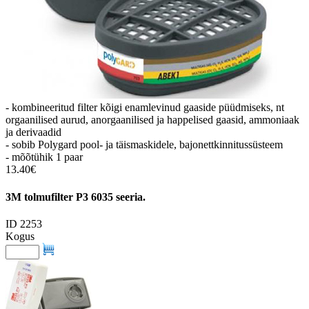
- kombineeritud filter kõigi enamlevinud gaaside püüdmiseks, nt
orgaanilised aurud, anorgaanilised ja happelised gaasid, ammoniaak
ja derivaadid
- sobib Polygard pool- ja täismaskidele, bajonettkinnitussüsteem
- mõõtühik 1 paar
13.40€
3M tolmufilter P3 6035 seeria.
ID 2253
Kogus