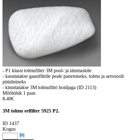
- P1 klassi tolmufilter 3M pool- ja täismaskile
- kasutatakse gaasifiltrile peale panemiseks, tolmu ja aerosooli
püüdmiseks
- kinnitatakse 3M tolmufiltri hoidjaga (ID 2113)
Mõõtühik 1 paar.
8.40€
3M tolmu eelfilter 5925 P2.
ID 1437
Kogus