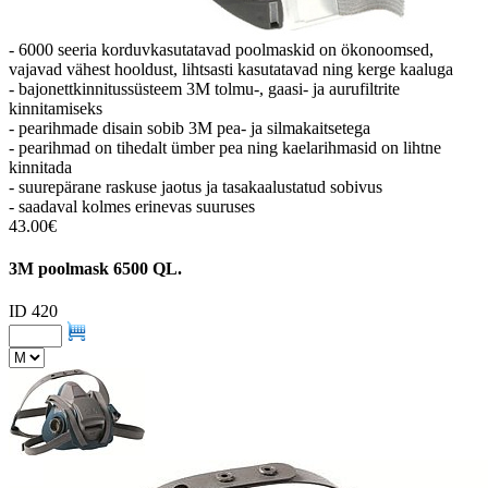
- 6000 seeria korduvkasutatavad poolmaskid on ökonoomsed,
vajavad vähest hooldust, lihtsasti kasutatavad ning kerge kaaluga
- bajonettkinnitussüsteem 3M tolmu-, gaasi- ja aurufiltrite
kinnitamiseks
- pearihmade disain sobib 3M pea- ja silmakaitsetega
- pearihmad on tihedalt ümber pea ning kaelarihmasid on lihtne
kinnitada
- suurepärane raskuse jaotus ja tasakaalustatud sobivus
- saadaval kolmes erinevas suuruses
43.00€
3M poolmask 6500 QL.
ID 420