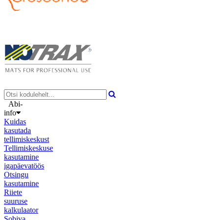
Abi-
info
Kuidas
kasutada
tellimiskeskust
Tellimiskeskuse
kasutamine
igapäevatöös
Otsingu
kasutamine
Riiete
suuruse
kalkulaator
Sobiva