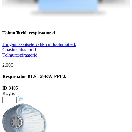
Tolmufiltrid, respiraatorid
Hingamiskaitsete valiku üldpõhimõtted.
Gaasirespiraatorid.
Tolmurespiraatorid.
2.00€
Respiraator BLS 129BW FFP2.
ID 3405
Kogus