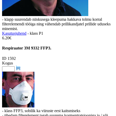
- klapp suurendab niiskusega kleepuma hakkava tolmu korral
filterelemendi tööiga ning vähendab prillikandjatel prillide uduseks
minemist.
Kasutusjuhend
- klass P1
6.20€
Respiraator 3M 9332 FFP3.
ID 1592
Kogus
- klass FFP3, sobilik ka viiruste eest kaitsmiseks
- tihedam filterelement tagab suurema kontsentratsiooniga ja / või