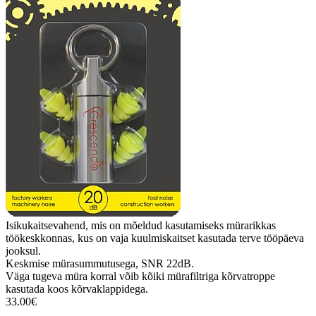
Isikukaitsevahend, mis on mõeldud kasutamiseks mürarikkas
töökeskkonnas, kus on vaja kuulmiskaitset kasutada terve tööpäeva
jooksul.
Keskmise mürasummutusega, SNR 22dB.
Väga tugeva müra korral võib kõiki mürafiltriga kõrvatroppe
kasutada koos kõrvaklappidega.
33.00€