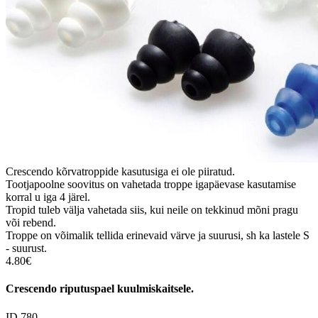
Crescendo kõrvatroppide kasutusiga ei ole piiratud.
Tootjapoolne soovitus on vahetada troppe igapäevase kasutamise
korral u iga 4 järel.
Tropid tuleb välja vahetada siis, kui neile on tekkinud mõni pragu
või rebend.
Troppe on võimalik tellida erinevaid värve ja suurusi, sh ka lastele S
- suurust.
4.80€
Crescendo riputuspael kuulmiskaitsele.
ID 780