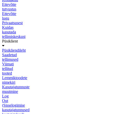
Ettevõtte
tutvustus
Ettevõtte
lugu
Privaatsusest
Kuidas
kasutada
tellimiskeskust
Püsiklient
Püsikliendileht
Saadetud
tellimused
Viimati
tellitud
tooted
Lemmiktoodete
nimekiri
Kasutajatunnuste
muutmine
Log
Out
(Sisselogimise
kasutajatunnused