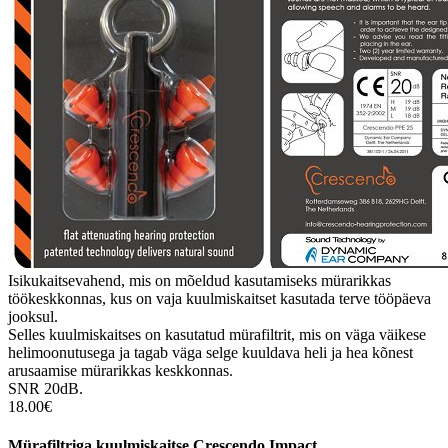
Isikukaitsevahend, mis on mõeldud kasutamiseks mürarikkas
töökeskkonnas, kus on vaja kuulmiskaitset kasutada terve tööpäeva
jooksul.
Selles kuulmiskaitses on kasutatud mürafiltrit, mis on väga väikese
helimoonutusega ja tagab väga selge kuuldava heli ja hea kõnest
arusaamise mürarikkas keskkonnas.
SNR 20dB.
18.00€
Mürafiltriga kuulmiskaitse Crescendo Impact.