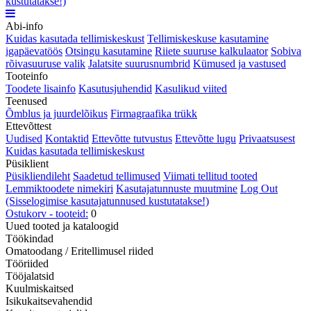
kustutatakse!)
Abi-info
Kuidas kasutada tellimiskeskust
Tellimiskeskuse kasutamine
igapäevatöös
Otsingu kasutamine
Riiete suuruse kalkulaator
Sobiva
rõivasuuruse valik
Jalatsite suurusnumbrid
Kümused ja vastused
Tooteinfo
Toodete lisainfo
Kasutusjuhendid
Kasulikud viited
Teenused
Õmblus ja juurdelõikus
Firmagraafika trükk
Ettevõttest
Uudised
Kontaktid
Ettevõtte tutvustus
Ettevõtte lugu
Privaatsusest
Kuidas kasutada tellimiskeskust
Püsiklient
Püsikliendileht
Saadetud tellimused
Viimati tellitud tooted
Lemmiktoodete nimekiri
Kasutajatunnuste muutmine
Log Out
(Sisselogimise kasutajatunnused kustutatakse!)
Ostukorv - tooteid:
0
Uued tooted ja kataloogid
Töökindad
Omatoodang / Eritellimusel riided
Tööriided
Tööjalatsid
Kuulmiskaitsed
Isikukaitsevahendid