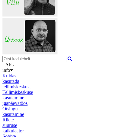
Abi-
info
Kuidas
kasutada
tellimiskeskust
Tellimiskeskuse
kasutamine
igapäevatöös
Otsingu
kasutamine
Riiete
suuruse
kalkulaator
Sobiva