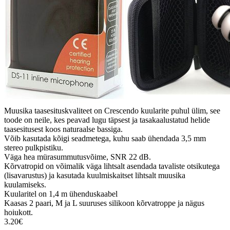
Muusika taasesituskvaliteet on Crescendo kuularite puhul ülim, see
toode on neile, kes peavad lugu täpsest ja tasakaalustatud helide
taasesitusest koos naturaalse bassiga.
Võib kasutada kõigi seadmetega, kuhu saab ühendada 3,5 mm
stereo pulkpistiku.
Väga hea mürasummutusvõime, SNR 22 dB.
Kõrvatropid on võimalik väga lihtsalt asendada tavaliste otsikutega
(lisavarustus) ja kasutada kuulmiskaitset lihtsalt muusika
kuulamiseks.
Kuularitel on 1,4 m ühenduskaabel
Kaasas 2 paari, M ja L suuruses silikoon kõrvatroppe ja nägus
hoiukott.
3.20€