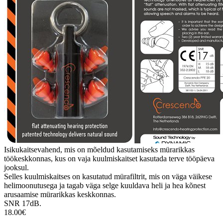
Isikukaitsevahend, mis on mõeldud kasutamiseks mürarikkas
töökeskkonnas, kus on vaja kuulmiskaitset kasutada terve tööpäeva
jooksul.
Selles kuulmiskaitses on kasutatud mürafiltrit, mis on väga väikese
helimoonutusega ja tagab väga selge kuuldava heli ja hea kõnest
arusaamise mürarikkas keskkonnas.
SNR 17dB.
18.00€