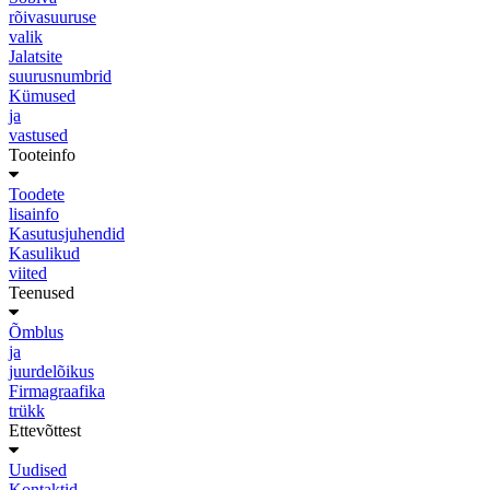
rõivasuuruse
valik
Jalatsite
suurusnumbrid
Kümused
ja
vastused
Tooteinfo
Toodete
lisainfo
Kasutusjuhendid
Kasulikud
viited
Teenused
Õmblus
ja
juurdelõikus
Firmagraafika
trükk
Ettevõttest
Uudised
Kontaktid