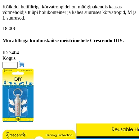
Kõikidel helifiltriga kõrvatroppidel on müügipakendis kaasas
võtmehoidja tüüpi hoiukonteiner ja kahes suuruses kõrvatropid, M ja
L suurused.
18.00€
Mürafiltriga kuulmiskaitse meistrimehele Crescendo DIY.
ID 7404
Kogus