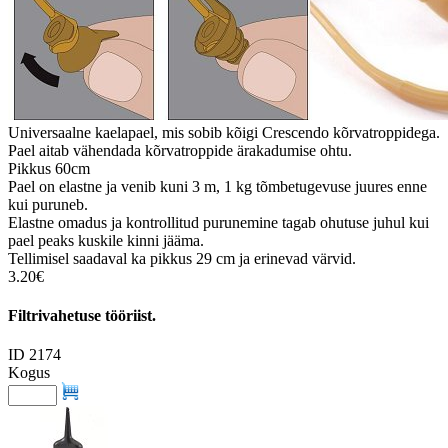
Universaalne kaelapael, mis sobib kõigi Crescendo kõrvatroppidega.
Pael aitab vähendada kõrvatroppide ärakadumise ohtu.
Pikkus 60cm
Pael on elastne ja venib kuni 3 m, 1 kg tõmbetugevuse juures enne
kui puruneb.
Elastne omadus ja kontrollitud purunemine tagab ohutuse juhul kui
pael peaks kuskile kinni jääma.
Tellimisel saadaval ka pikkus 29 cm ja erinevad värvid.
3.20€
Filtrivahetuse tööriist.
ID 2174
Kogus