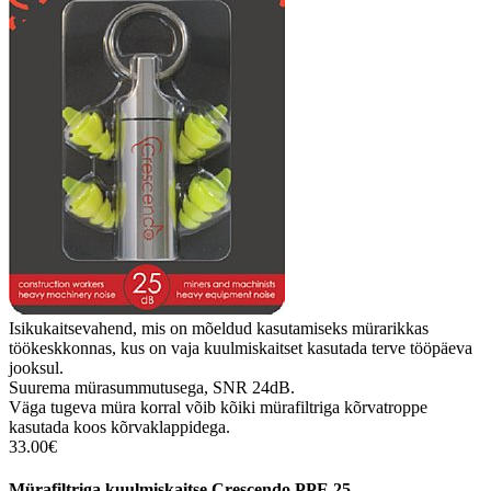
Isikukaitsevahend, mis on mõeldud kasutamiseks mürarikkas
töökeskkonnas, kus on vaja kuulmiskaitset kasutada terve tööpäeva
jooksul.
Suurema mürasummutusega, SNR 24dB.
Väga tugeva müra korral võib kõiki mürafiltriga kõrvatroppe
kasutada koos kõrvaklappidega.
33.00€
Mürafiltriga kuulmiskaitse Crescendo PPE 25.