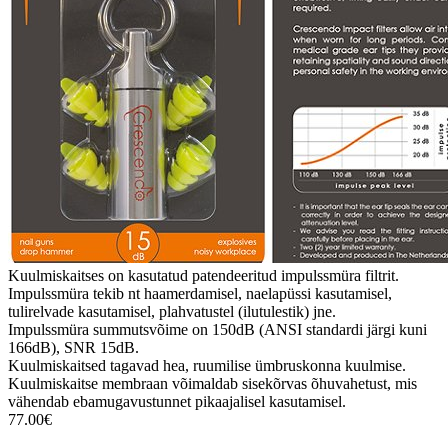
Kuulmiskaitses on kasutatud patendeeritud impulssmüra filtrit.
Impulssmüra tekib nt haamerdamisel, naelapüssi kasutamisel,
tulirelvade kasutamisel, plahvatustel (ilutulestik) jne.
Impulssmüra summutsvõime on 150dB (ANSI standardi järgi kuni
166dB), SNR 15dB.
Kuulmiskaitsed tagavad hea, ruumilise ümbruskonna kuulmise.
Kuulmiskaitse membraan võimaldab sisekõrvas õhuvahetust, mis
vähendab ebamugavustunnet pikaajalisel kasutamisel.
77.00€