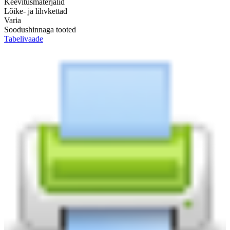
Keevitusmaterjalid
Lõike- ja lihvkettad
Varia
Soodushinnaga tooted
Tabelivaade